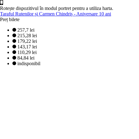
Rotește dispozitivul în modul portret pentru a utiliza harta.
Taraful Rutenilor și Carmen Chindriș - Aniversare 10 ani
Preț bilete
257,7 lei
215,28 lei
179,22 lei
143,17 lei
110,29 lei
84,84 lei
indisponibil