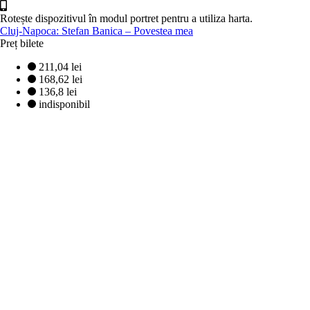
Rotește dispozitivul în modul portret pentru a utiliza harta.
Cluj-Napoca: Stefan Banica – Povestea mea
Preț bilete
211,04 lei
168,62 lei
136,8 lei
indisponibil