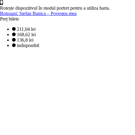
Rotește dispozitivul în modul portret pentru a utiliza harta.
Botosani: Stefan Banica – Povestea mea
Preț bilete
211,04 lei
168,62 lei
136,8 lei
indisponibil