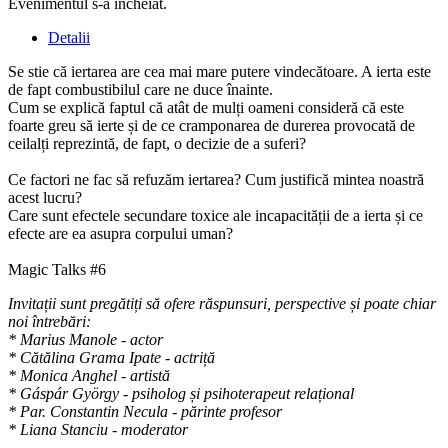
Evenimentul s-a încheiat.
Detalii
Se stie că iertarea are cea mai mare putere vindecătoare. A ierta este
de fapt combustibilul care ne duce înainte.
Cum se explică faptul că atât de mulți oameni consideră că este
foarte greu să ierte și de ce cramponarea de durerea provocată de
ceilalți reprezintă, de fapt, o decizie de a suferi?
Ce factori ne fac să refuzăm iertarea? Cum justifică mintea noastră
acest lucru?
Care sunt efectele secundare toxice ale incapacității de a ierta și ce
efecte are ea asupra corpului uman?
Magic Talks #6
Invitații sunt pregătiți să ofere răspunsuri, perspective și poate chiar
noi întrebări:
* Marius Manole - actor
* Cătălina Grama Ipate - actriță
* Monica Anghel - artistă
* Gáspár György - psiholog și psihoterapeut relațional
* Par. Constantin Necula - părinte profesor
* Liana Stanciu - moderator