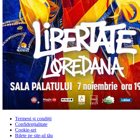
Termeni și condiții
Confidențialitate
Cookie-uri
Bilete pe site-ul tău