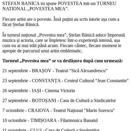
STEFAN BANICA isi spune POVESTEA intr-un TURNEU
NATIONAL „POVESTEA MEA”.
Fiecare artist are o poveste. Însă puțini au scris istorie așa cum a
făcut Ștefan Bănică.
În turneul național „Povestea mea”, Ștefan Bănică aduce împreună
muzica și actoria, care se împletesc într-o experiență intensă, așa
cum nu ai mai trăit până acum. Fiecare cântec, fiecare moment te
apropie de parcursul unui artist emblematic.
Turneul „Povestea mea” se va desfășura după cum urmează:
21 septembrie - BRAȘOV - Teatrul “Sică Alexandrescu”
23 septembrie - CONSTANȚA - Centrul Cultural “Jean Constantin”
26 septembrie - IAȘI - Cinema Victoria
27 septembrie - BOTOȘANI - Casa de Cultură a Sindicatelor
7 octombrie - CRAIOVA - Teatrul Național "Marin Sorescu"
10 octombrie - TIMIȘOARA - Filarmonica Banatul
11 octombrie - CLUJ - Casa de Cultură a Studenților