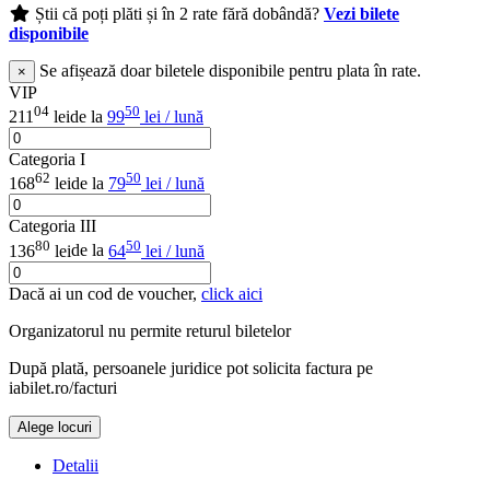
Știi că poți plăti și în 2 rate fără dobândă?
Vezi bilete
disponibile
Se afișează doar biletele disponibile pentru plata în rate.
×
VIP
04
50
211
lei
de la
99
lei / lună
Categoria I
62
50
168
lei
de la
79
lei / lună
Categoria III
80
50
136
lei
de la
64
lei / lună
Dacă ai un cod de voucher,
click aici
Organizatorul nu permite returul biletelor
După plată, persoanele juridice pot solicita factura pe
iabilet.ro/facturi
Alege locuri
Detalii