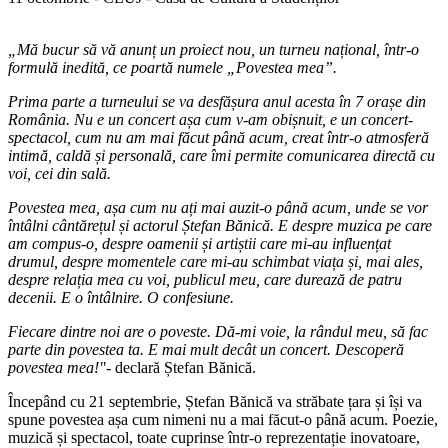
„Mă bucur să vă anunț un proiect nou, un turneu național, într-o
formulă inedită, ce poartă numele „Povestea mea”.
Prima parte a turneului se va desfășura anul acesta în 7 orașe din
România. Nu e un concert așa cum v-am obișnuit, e un concert-
spectacol, cum nu am mai făcut până acum, creat într-o atmosferă
intimă, caldă și personală, care îmi permite comunicarea directă cu
voi, cei din sală.
Povestea mea, așa cum nu ați mai auzit-o până acum, unde se vor
întâlni cântărețul și actorul Ștefan Bănică. E despre muzica pe care
am compus-o, despre oamenii și artiștii care mi-au influențat
drumul, despre momentele care mi-au schimbat viața și, mai ales,
despre relația mea cu voi, publicul meu, care durează de patru
decenii. E o întâlnire. O confesiune.
Fiecare dintre noi are o poveste. Dă-mi voie, la rândul meu, să fac
parte din povestea ta. E mai mult decât un concert. Descoperă
povestea mea!"
- declară Ștefan Bănică.
Începând cu 21 septembrie, Ștefan Bănică va străbate țara și își va
spune povestea așa cum nimeni nu a mai făcut-o până acum. Poezie,
muzică și spectacol, toate cuprinse într-o reprezentație inovatoare,