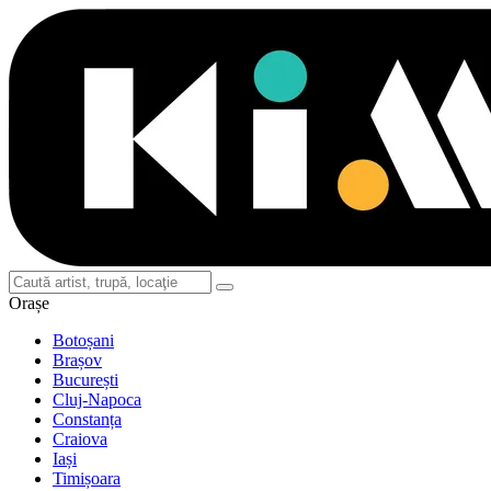
Orașe
Botoșani
Brașov
București
Cluj-Napoca
Constanța
Craiova
Iași
Timișoara