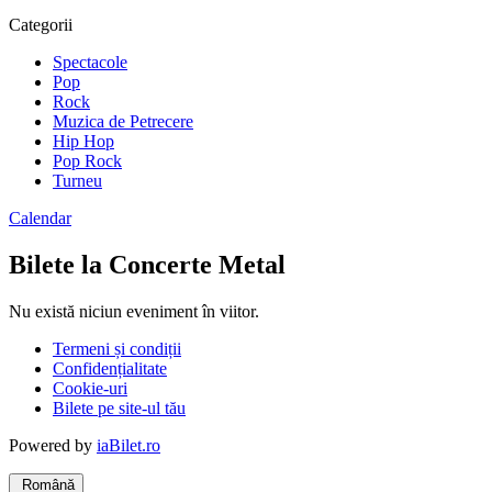
Categorii
Spectacole
Pop
Rock
Muzica de Petrecere
Hip Hop
Pop Rock
Turneu
Calendar
Bilete la Concerte Metal
Nu există niciun eveniment în viitor.
Termeni și condiții
Confidențialitate
Cookie-uri
Bilete pe site-ul tău
Powered by
iaBilet.ro
Română