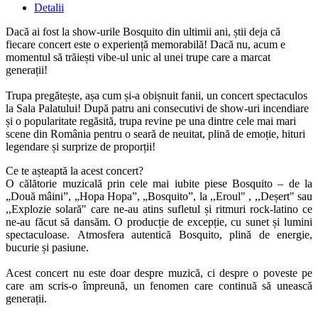
Detalii
Dacă ai fost la show-urile Bosquito din ultimii ani, știi deja că
fiecare concert este o experiență memorabilă! Dacă nu, acum e
momentul să trăiești vibe-ul unic al unei trupe care a marcat
generații!
Trupa pregătește, așa cum și-a obișnuit fanii, un concert spectaculos
la Sala Palatului! După patru ani consecutivi de show-uri incendiare
și o popularitate regăsită, trupa revine pe una dintre cele mai mari
scene din România pentru o seară de neuitat, plină de emoție, hituri
legendare și surprize de proporții!
Ce te așteaptă la acest concert?
O călătorie muzicală prin cele mai iubite piese Bosquito – de la
„Două mâini”, „Hopa Hopa”, „Bosquito”, la ,,Eroul" , ,,Deșert" sau
,,Explozie solară" care ne-au atins sufletul și ritmuri rock-latino ce
ne-au făcut să dansăm. O producție de excepție, cu sunet și lumini
spectaculoase. Atmosfera autentică Bosquito, plină de energie,
bucurie și pasiune.
Acest concert nu este doar despre muzică, ci despre o poveste pe
care am scris-o împreună, un fenomen care continuă să unească
generații.